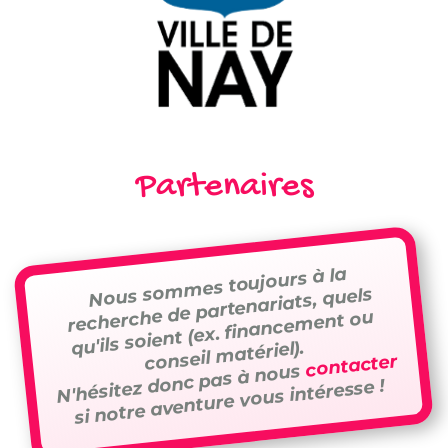
Partenaires
Nous sommes toujours à la
recherche de partenariats, quels
qu'ils soient (ex. financement ou
conseil matériel).
contacter
N'hésitez donc pas à nous
si notre aventure vous intéresse !