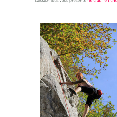
Laissez-nous vous présenter
le club
,
le tic