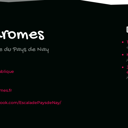
dromes
de du Pays de Nay
j
ublique
j
mes.fr
book.com/EscaladePaysdeNay/