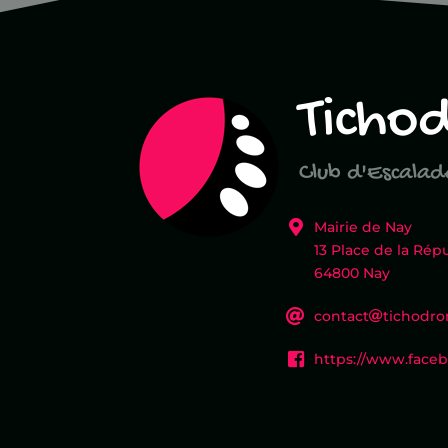
Ticho
Club d'Escala
Mairie de Nay
13 Place de la Rép
64800 Nay
con
tact
ticho
dro
https://www.face